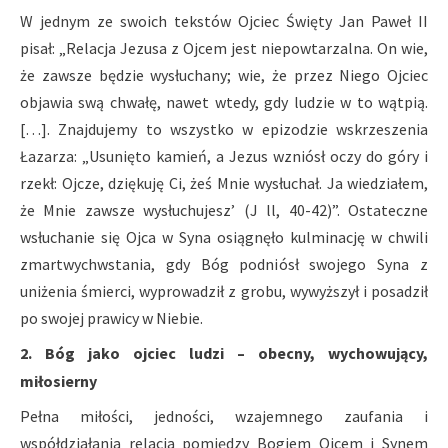
W jednym ze swoich tekstów Ojciec Święty Jan Paweł II
pisał: „Relacja Jezusa z Ojcem jest niepowtarzalna. On wie,
że zawsze będzie wysłuchany; wie, że przez Niego Ojciec
objawia swą chwałę, nawet wtedy, gdy ludzie w to wątpią.
[…]. Znajdujemy to wszystko w epizodzie wskrzeszenia
Łazarza: „Usunięto kamień, a Jezus wzniósł oczy do góry i
rzekł: Ojcze, dziękuję Ci, żeś Mnie wysłuchał. Ja wiedziałem,
że Mnie zawsze wysłuchujesz’ (J ll, 40-42)”. Ostateczne
wsłuchanie się Ojca w Syna osiągnęło kulminację w chwili
zmartwychwstania, gdy Bóg podniósł swojego Syna z
uniżenia śmierci, wyprowadził z grobu, wywyższył i posadził
po swojej prawicy w Niebie.
2. Bóg jako ojciec ludzi – obecny, wychowujący,
miłosierny
Pełna miłości, jedności, wzajemnego zaufania i
współdziałania relacja pomiędzy Bogiem Ojcem i Synem