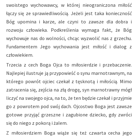
swoistego wychowawcy, w której nieograniczona miłość
łączy się ze sprawiedliwością. Jeżeli jest taka konieczność
Bóg upomina i karze, ale czyni to zawsze dla dobra i
rozwoju człowieka. Podkreślenia wymaga fakt, że Bóg
wychowuje nas do wolności, chcąc wyzwolić nas z grzechu.
Fundamentem Jego wychowania jest miłość i dialog z
człowiekiem.
Trzecia z cech Boga Ojca to miłosierdzie i przebaczenie.
Najlepiej ilustruje ją przypowieść o synu marnotrawnym, na
którego powrót ojciec czekał z tęsknotą i miłością. Mimo
zatracenia się, zejścia na złą drogę, syn marnotrawny mógł
liczyć na swojego ojca, na to, że ten będzie czekał i przyjmie
go z powrotem pod swój dach. Ojcostwo Boga jest zawsze
gotowe przyjąć grzeszne i zagubione dziecko, gdy zwróci
się do niego z pokorą i żalem.
Z miłosierdziem Boga wiąże się też czwarta cecha jego