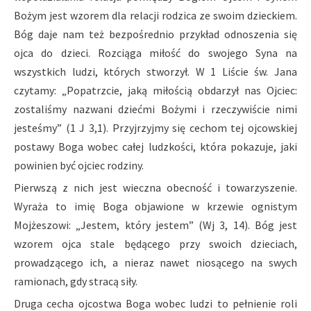
Bożym jest wzorem dla relacji rodzica ze swoim dzieckiem.
Bóg daje nam też bezpośrednio przykład odnoszenia się
ojca do dzieci. Rozciąga miłość do swojego Syna na
wszystkich ludzi, których stworzył. W 1 Liście św. Jana
czytamy: „Popatrzcie, jaką miłością obdarzył nas Ojciec:
zostaliśmy nazwani dziećmi Bożymi i rzeczywiście nimi
jesteśmy” (1 J 3,1). Przyjrzyjmy się cechom tej ojcowskiej
postawy Boga wobec całej ludzkości, która pokazuje, jaki
powinien być ojciec rodziny.
Pierwszą z nich jest wieczna obecność i towarzyszenie.
Wyraża to imię Boga objawione w krzewie ognistym
Mojżeszowi: „Jestem, który jestem” (Wj 3, 14). Bóg jest
wzorem ojca stale będącego przy swoich dzieciach,
prowadzącego ich, a nieraz nawet niosącego na swych
ramionach, gdy stracą siły.
Druga cecha ojcostwa Boga wobec ludzi to pełnienie roli