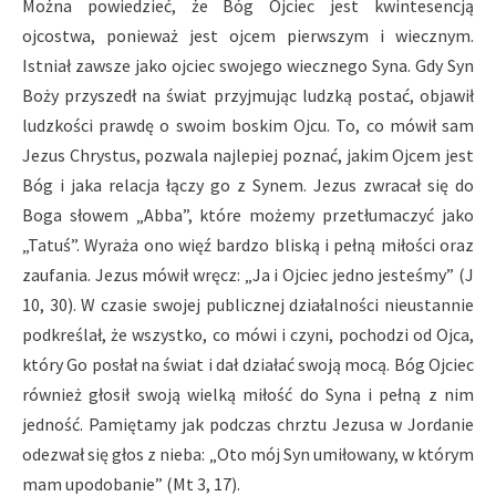
Można powiedzieć, że Bóg Ojciec jest kwintesencją
ojcostwa, ponieważ jest ojcem pierwszym i wiecznym.
Istniał zawsze jako ojciec swojego wiecznego Syna. Gdy Syn
Boży przyszedł na świat przyjmując ludzką postać, objawił
ludzkości prawdę o swoim boskim Ojcu. To, co mówił sam
Jezus Chrystus, pozwala najlepiej poznać, jakim Ojcem jest
Bóg i jaka relacja łączy go z Synem. Jezus zwracał się do
Boga słowem „Abba”, które możemy przetłumaczyć jako
„Tatuś”. Wyraża ono więź bardzo bliską i pełną miłości oraz
zaufania. Jezus mówił wręcz: „Ja i Ojciec jedno jesteśmy” (J
10, 30). W czasie swojej publicznej działalności nieustannie
podkreślał, że wszystko, co mówi i czyni, pochodzi od Ojca,
który Go posłał na świat i dał działać swoją mocą. Bóg Ojciec
również głosił swoją wielką miłość do Syna i pełną z nim
jedność. Pamiętamy jak podczas chrztu Jezusa w Jordanie
odezwał się głos z nieba: „Oto mój Syn umiłowany, w którym
mam upodobanie” (Mt 3, 17).