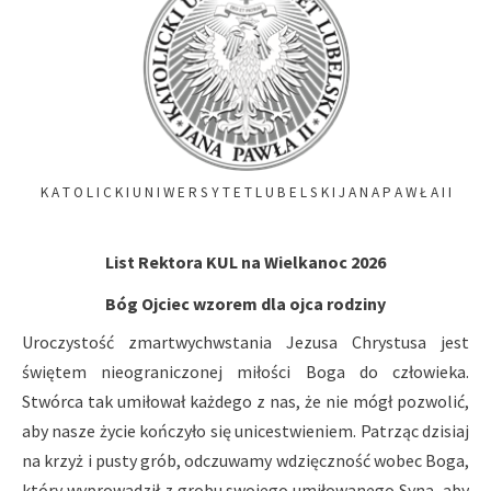
K A T O L I C K I U N I W E R S Y T E T L U B E L S K I J A N A P A W Ł A I I
List Rektora KUL na Wielkanoc 2026
Bóg Ojciec wzorem dla ojca rodziny
Uroczystość zmartwychwstania Jezusa Chrystusa jest
świętem nieograniczonej miłości Boga do człowieka.
Stwórca tak umiłował każdego z nas, że nie mógł pozwolić,
aby nasze życie kończyło się unicestwieniem. Patrząc dzisiaj
na krzyż i pusty grób, odczuwamy wdzięczność wobec Boga,
który wyprowadził z grobu swojego umiłowanego Syna, aby